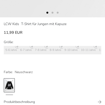
LCW Kids
T-Shirt für Jungen mit Kapuze
11,99 EUR
Größe:
5-6 Jahre
6-7 Jahre
7-8 Jahre
8-9 Jahre
9-10 Jahre
10-11 Jahre
11-1
Farbe:
Neuschwarz
Produktbeschreibung