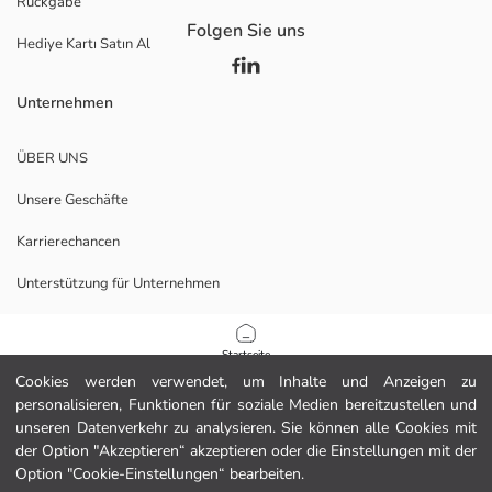
Rückgabe
Folgen Sie uns
Hediye Kartı Satın Al
Unternehmen
ÜBER UNS
Unsere Geschäfte
Karrierechancen
Unterstützung für Unternehmen
Richtlinien
Startseite
Cookies werden verwendet, um Inhalte und Anzeigen zu
Datenschutzerklärung und Sicherheitspolitik
personalisieren, Funktionen für soziale Medien bereitzustellen und
Kategorien
unseren Datenverkehr zu analysieren. Sie können alle Cookies mit
Nutzungsbedingungen
der Option "Akzeptieren“ akzeptieren oder die Einstellungen mit der
Mein Warenkorb
1
/
10
Option "Cookie-Einstellungen“ bearbeiten.
Laden Sie unsere App herunter.