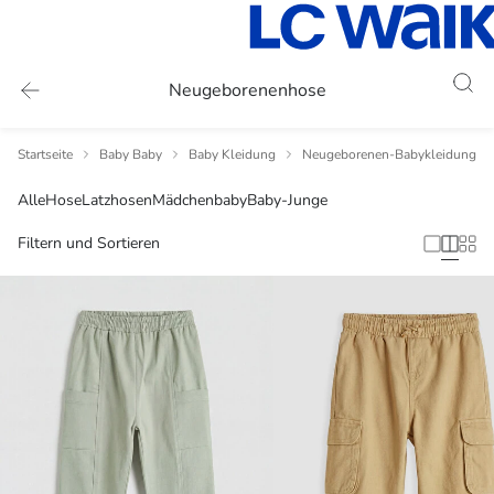
Neugeborenenhose
Startseite
Baby Baby
Baby Kleidung
Neugeborenen-Babykleidung
Alle
Hose
Latzhosen
Mädchenbaby
Baby-Junge
Filtern und Sortieren