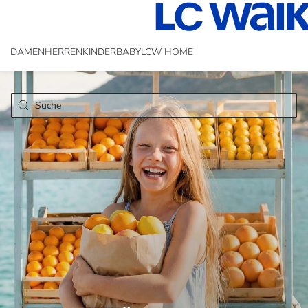
DAMEN
HERREN
KINDER
BABY
LCW HOME