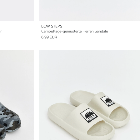
LCW STEPS
en
Camouflage-gemusterte Herren Sandale
6.99 EUR