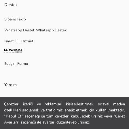
Kalın triko kumaştan üretilen erkek kazak, dik yakalı ve uzun kolludur.
Destek
Yaka kısmı düğme kapamalıdır, kol ve etek ucu ribanalıdır.
Ana Kumaş:
Sipariş Takip
Menşei:
Whatsapp Destek Whatsapp Destek
Satıcı:
Marka:
İşaret Dili Hizmeti
Cinsiyet:
Kumaş:
Kalınlık:
İletişim Formu
Yardım
Sıkça Sorulan Sorular
Çerezler, içeriği ve reklamları kişiselleştirmek, sosyal medya
özellikleri sağlamak ve trafiğimizi analiz etmek için kullanılmaktadır.
KURU TEMİZLEME YAPILABİLİR
İade
DÜŞÜK SICAKLIKTA ÜTÜLEYİNİZ
“Kabul Et” seçeneği ile tüm çerezleri kabul edebilirsiniz veya “Çerez
Site Haritası
TAMBURLU KURUTMA YAPMAYINIZ
Ayarları” seçeneği ile ayarları düzenleyebilirsiniz.
AĞARTICI KULLANMAYINIZ