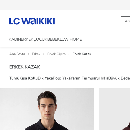
KADIN
ERKEK
ÇOCUK
BEBEK
LCW HOME
Ana Sayfa
Erkek
Erkek Giyim
Erkek Kazak
ERKEK KAZAK
Tümü
Kısa Kollu
Dik Yaka
Polo Yaka
Yarım Fermuarlı
Hırka
Büyük Bede