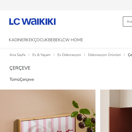
KADIN
ERKEK
ÇOCUK
BEBEK
LCW HOME
Ana Sayfa
Ev & Yaşam
Ev Dekorasyon
Dekorasyon Ürünleri
Çe
ÇERÇEVE
Tümü
Çerçeve