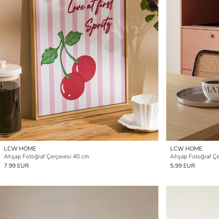
LCW HOME
LCW HOME
Ahşap Fotoğraf Çerçevesi 40 cm
Ahşap Fotoğraf Çe
7.99 EUR
5.99 EUR