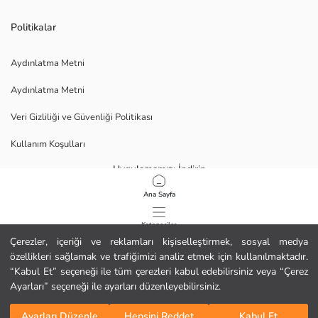
Politikalar
Aydınlatma Metni
Aydınlatma Metni
Veri Gizliliği ve Güvenliği Politikası
Kullanım Koşulları
Uygulamamızı İndirin
Ana Sayfa
Kategoriler
Çerezler, içeriği ve reklamları kişiselleştirmek, sosyal medya
özellikleri sağlamak ve trafiğimizi analiz etmek için kullanılmaktadır.
Sepetim
1
/
47
“Kabul Et” seçeneği ile tüm çerezleri kabul edebilirsiniz veya “Çerez
Ayarları” seçeneği ile ayarları düzenleyebilirsiniz.
Ülke
Ayarları Düzenle
Hepsini Reddet
Kabul Et