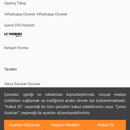
Sipariş Takip
Whatsapp Destek Whatsapp Destek
Ana Kumaş:
İşaret Dili Hizmeti
Menşei:
Satıcı:
Marka:
Cinsiyet:
İletişim Formu
Kalıp:
Kumaş:
Kalınlık:
Yardım
Sıkça Sorulan Sorular
Çerezler, içeriği ve reklamları kişiselleştirmek, sosyal medya
İade
özellikleri sağlamak ve trafiğimizi analiz etmek için kullanılmaktadır.
Site Haritası
“Kabul Et” seçeneği ile tüm çerezleri kabul edebilirsiniz veya “Çerez
Ayarları” seçeneği ile ayarları düzenleyebilirsiniz.
Bizi Takip Edin
Hediye Kartı Satın Al
KURU TEMİZLEME YAPILAMAZ
Sepete Ekle
DÜŞÜK SICAKLIKTA ÜTÜLEYİNİZ
Ayarları Düzenle
Hepsini Reddet
Kabul Et
TAMBURLU KURUTMA YAPMAYINIZ