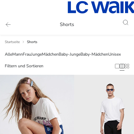
Shorts
Startseite
Shorts
Alle
Mann
Frau
Junge
Mädchen
Baby-Junge
Baby-Mädchen
Unisex
Filtern und Sortieren