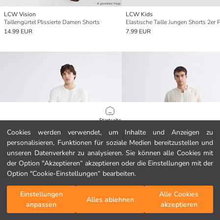
LCW Vision
LCW Kids
Taillengürtel Plissierte Damen Shorts
Elastische Taille Jungen Shorts 2er 
14.99 EUR
7.99 EUR
Startseite
Cookies werden verwendet, um Inhalte und Anzeigen zu
personalisieren, Funktionen für soziale Medien bereitzustellen und
Kategorien
unseren Datenverkehr zu analysieren. Sie können alle Cookies mit
der Option "Akzeptieren“ akzeptieren oder die Einstellungen mit der
Mein Warenkorb
1
/
1009
Option "Cookie-Einstellungen“ bearbeiten.
Einstellungen
Alle Cookies
Alles ablehnen
anpassen
akzeptieren