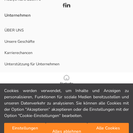
Unternehmen
ÜBER UNS
Unsere Geschäfte
Karrierechancen
Unterstützung für Unternehmen
Richtlinien
Startseite
Cookies werden verwendet, um Inhalte und Anzeigen zu
Datenschutzerklärung und Sicherheitspolitik
personalisieren, Funktionen für soziale Medien bereitzustellen und
Kategorien
unseren Datenverkehr zu analysieren. Sie können alle Cookies mit
Nutzungsbedingungen
der Option "Akzeptieren“ akzeptieren oder die Einstellungen mit der
Mein Warenkorb
1
/
9
Option "Cookie-Einstellungen“ bearbeiten.
Laden Sie unsere App herunter.
Einstellungen
Alle Cookies
Alles ablehnen