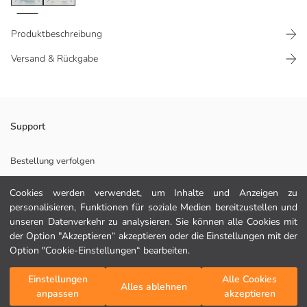
Produktbeschreibung
Versand & Rückgabe
Rüschendetail an der Seite
Support
Aus Baumwoll-Popelin-Stoff
Vorne mit Knopfverschluss
Bestellung verfolgen
Knöchel mit Gummizug
Kontaktformular
Cookies werden verwendet, um Inhalte und Anzeigen zu
personalisieren, Funktionen für soziale Medien bereitzustellen und
unseren Datenverkehr zu analysieren. Sie können alle Cookies mit
Hauptstoff:
der Option "Akzeptieren“ akzeptieren oder die Einstellungen mit der
HILFE
Herkunftsland:
Option "Cookie-Einstellungen“ bearbeiten.
Verkäufer:
Marke:
FAQ
Einstellungen
Alle Cookies
In den Warenkorb
Geschlecht:
Alles ablehnen
anpassen
akzeptieren
Fit:
Rückgabe