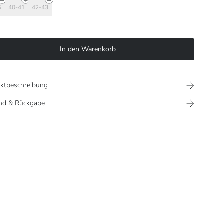
5
40-41
42-43
In den Warenkorb
ktbeschreibung
nd & Rückgabe