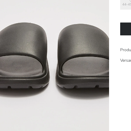
44-4
Produ
Versa