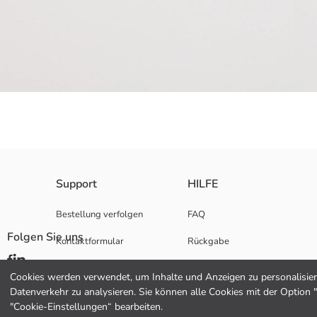
Leichte Sohle
Support
HILFE
Herkunftsland:
Verkäufer:
Bestellung verfolgen
FAQ
Marke:
Folgen Sie uns
Kontaktformular
Rückgabe
Geschlecht:
Muster:
Hediye Kartı Satın Al
Style de bout:
Cookies werden verwendet, um Inhalte und Anzeigen zu personalisiere
Absatzhöhe:
Datenverkehr zu analysieren. Sie können alle Cookies mit der Option 
"Cookie-Einstellungen“ bearbeiten.