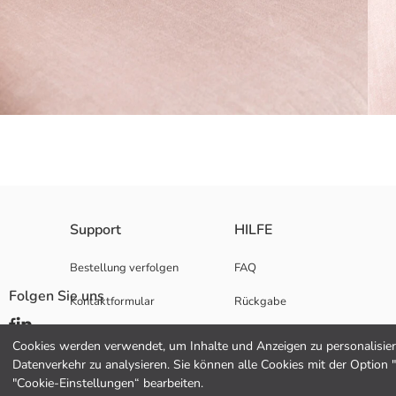
Aus Strickstoff
Support
HILFE
Hauptstoff:
Herkunftsland:
Bestellung verfolgen
FAQ
Verkäufer:
Folgen Sie uns
Kontaktformular
Rückgabe
Marke:
Geschlecht:
Hediye Kartı Satın Al
Muster:
Cookies werden verwendet, um Inhalte und Anzeigen zu personalisiere
Produktgröße:
Datenverkehr zu analysieren. Sie können alle Cookies mit der Option 
Kollektion:
"Cookie-Einstellungen“ bearbeiten.