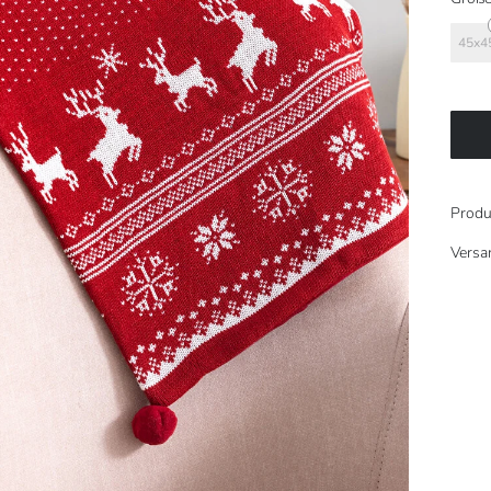
45x4
Produ
Versa