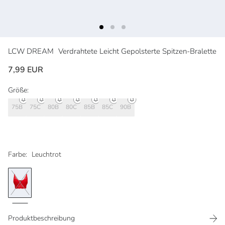
LCW DREAM
Verdrahtete Leicht Gepolsterte Spitzen-Bralette
7,99 EUR
Größe:
75B
75C
80B
80C
85B
85C
90B
Farbe:
Leuchtrot
Produktbeschreibung