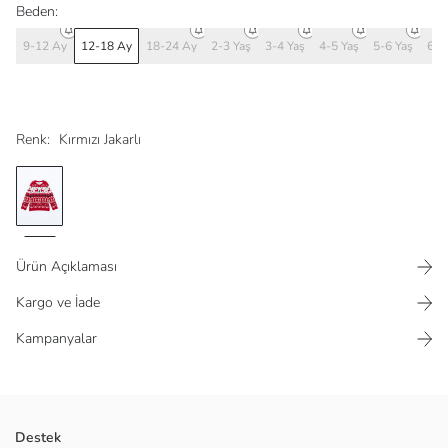
Beden:
9-12 Ay
12-18 Ay
18-24 Ay
2-3 Yaş
3-4 Yaş
4-5 Yaş
5-6 Yaş
6-7
Renk:
Kırmızı Jakarlı
Ürün Açıklaması
Kargo ve İade
Kampanyalar
Geyik, çam ağacı ve zencefilli kurabiye adam desenli, bisiklet yaka ve
Destek