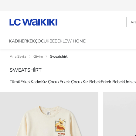
KADIN
ERKEK
ÇOCUK
BEBEK
LCW HOME
Ana Sayfa
Giyim
Sweatshirt
SWEATSHİRT
Tümü
Erkek
Kadın
Kız Çocuk
Erkek Çocuk
Kız Bebek
Erkek Bebek
Unise