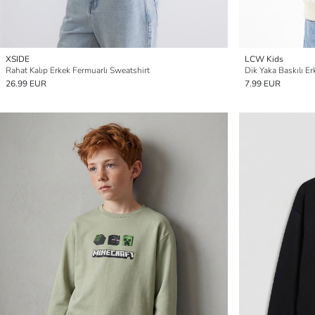
XSIDE
LCW Kids
Rahat Kalıp Erkek Fermuarlı Sweatshirt
Dik Yaka Baskılı E
26.99 EUR
7.99 EUR