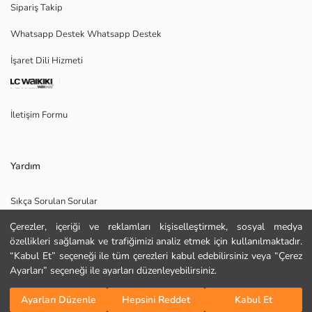
Sipariş Takip
Whatsapp Destek Whatsapp Destek
Ana Kumaş:
İşaret Dili Hizmeti
Menşei:
Satıcı:
Marka:
Cinsiyet:
İletişim Formu
Kalıp:
Kumaş:
Kalınlık:
Yardım
Sıkça Sorulan Sorular
Çerezler, içeriği ve reklamları kişiselleştirmek, sosyal medya
İade
özellikleri sağlamak ve trafiğimizi analiz etmek için kullanılmaktadır.
Site Haritası
“Kabul Et” seçeneği ile tüm çerezleri kabul edebilirsiniz veya “Çerez
Ayarları” seçeneği ile ayarları düzenleyebilirsiniz.
Bizi Takip Edin
Hediye Kartı Satın Al
KURU TEMİZLEME YAPILAMAZ
Sepete Ekle
DÜŞÜK SICAKLIKTA ÜTÜLEYİNİZ
Ayarları Düzenle
Hepsini Reddet
Kabul Et
TAMBURLU KURUTMA YAPMAYINIZ