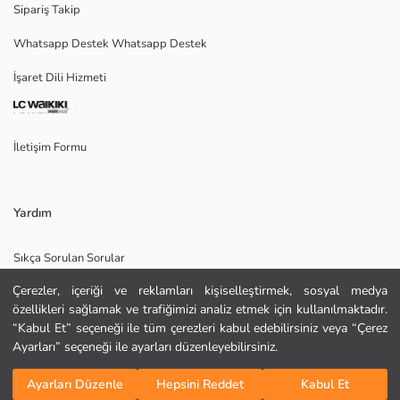
Sipariş Takip
Whatsapp Destek Whatsapp Destek
Ana Kumaş:
İşaret Dili Hizmeti
Menşei:
Satıcı:
Marka:
Cinsiyet:
İletişim Formu
Kalıp:
Kalınlık:
Paça Fiti:
Kumaş:
Yardım
Bel Fiti:
Sıkça Sorulan Sorular
Çerezler, içeriği ve reklamları kişiselleştirmek, sosyal medya
İade
özellikleri sağlamak ve trafiğimizi analiz etmek için kullanılmaktadır.
Site Haritası
“Kabul Et” seçeneği ile tüm çerezleri kabul edebilirsiniz veya “Çerez
Ayarları” seçeneği ile ayarları düzenleyebilirsiniz.
Bizi Takip Edin
Hediye Kartı Satın Al
Sepete Ekle
Ayarları Düzenle
Hepsini Reddet
Kabul Et
KURU TEMİZLEME YAPILAMAZ