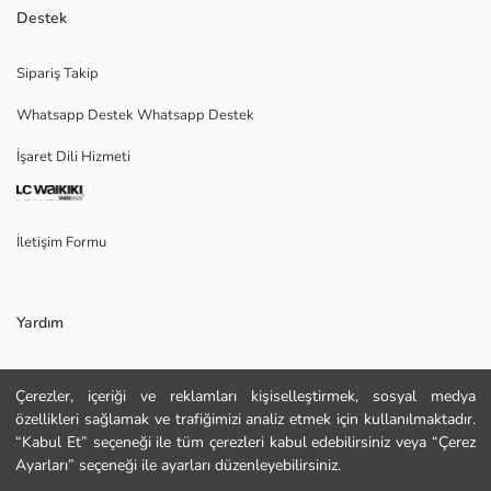
5 cepli
Destek
Pamuklu esnek jean kumaştan
Ürünün rengi için lütfen detay kareleri inceleyiniz, konsept çekimlerinde
Sipariş Takip
renkler ışık farklılığından dolayı değişiklik gösterebilir
Whatsapp Destek Whatsapp Destek
İşaret Dili Hizmeti
Ana Kumaş:
Menşei:
Satıcı:
İletişim Formu
Marka:
Cinsiyet:
Kalıp:
Kalınlık:
Yardım
Uzunluk:
Bel Fiti:
Sıkça Sorulan Sorular
Çerezler, içeriği ve reklamları kişiselleştirmek, sosyal medya
özellikleri sağlamak ve trafiğimizi analiz etmek için kullanılmaktadır.
İade
“Kabul Et” seçeneği ile tüm çerezleri kabul edebilirsiniz veya “Çerez
Site Haritası
Ayarları” seçeneği ile ayarları düzenleyebilirsiniz.