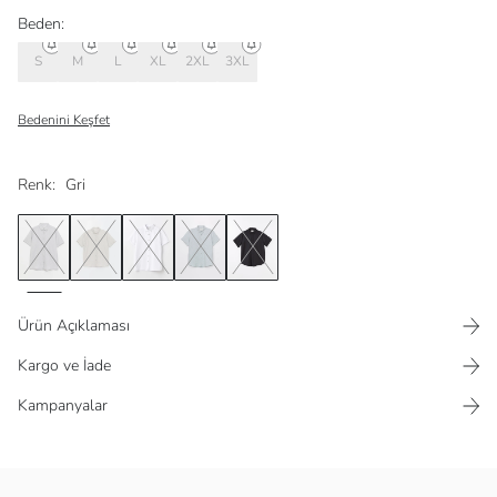
Beden:
S
M
L
XL
2XL
3XL
Bedenini Keşfet
Renk:
Gri
Ürün Açıklaması
Kargo ve İade
Kampanyalar