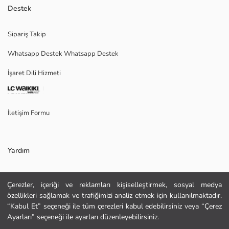
Armürlü kumaştan üretilmiştir ve dokusu ile dikkat çeker. Kaliteli bir
Destek
görünüme sahip olan armürlü gömlekler, hem günlük hayatta hem de
özel davetlerde rahatlıkla kullanılabilir.
Sipariş Takip
Whatsapp Destek Whatsapp Destek
İşaret Dili Hizmeti
Ana Kumaş:
Menşei:
Satıcı:
Marka:
İletişim Formu
Cinsiyet:
Kalıp:
Kumaş:
Kalınlık:
Yardım
Sıkça Sorulan Sorular
Çerezler, içeriği ve reklamları kişiselleştirmek, sosyal medya
özellikleri sağlamak ve trafiğimizi analiz etmek için kullanılmaktadır.
İade
“Kabul Et” seçeneği ile tüm çerezleri kabul edebilirsiniz veya “Çerez
Site Haritası
Ayarları” seçeneği ile ayarları düzenleyebilirsiniz.