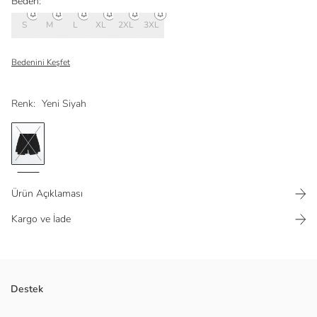
Beden:
S
M
L
XL
2XL
3XL
Bedenini Keşfet
Renk:
Yeni Siyah
Ürün Açıklaması
Kargo ve İade
Beli lastikli erkek spor şort, içten taytlı tasarıma sahiptir. Paçaları
Destek
yırtmaçlıdır ve bir paçasında baskı detayı bulunur.