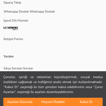
Sipariş Takip
Whatsapp Destek Whatsapp Destek
Ana Kumaş:
İşaret Dili Hizmeti
İç Kumaş:
Menşei:
Satıcı:
Marka:
İletişim Formu
Cinsiyet:
Kalıp:
Yardım
Sıkça Sorulan Sorular
Çerezler, içeriği ve reklamları kişiselleştirmek, sosyal medya
İade
özellikleri sağlamak ve trafiğimizi analiz etmek için kullanılmaktadır.
Site Haritası
“Kabul Et” seçeneği ile tüm çerezleri kabul edebilirsiniz veya “Çerez
KURU TEMİZLEME YAPILAMAZ
Ayarları” seçeneği ile ayarları düzenleyebilirsiniz.
Bizi Takip Edin
Hediye Kartı Satın Al
DÜŞÜK SICAKLIKTA ÜTÜLEYİNİZ
Sepete Ekle
TAMBURLU KURUTMA YAPMAYINIZ
Ayarları Düzenle
Hepsini Reddet
Kabul Et
AĞARTICI KULLANMAYINIZ