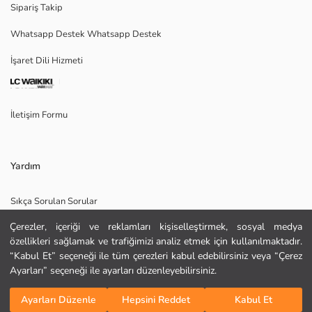
Sipariş Takip
Whatsapp Destek Whatsapp Destek
İşaret Dili Hizmeti
Ana Kumaş:
Menşei:
Satıcı:
Marka:
İletişim Formu
Cinsiyet:
Kalıp:
Kumaş:
Kalınlık:
Yardım
Sıkça Sorulan Sorular
Çerezler, içeriği ve reklamları kişiselleştirmek, sosyal medya
İade
özellikleri sağlamak ve trafiğimizi analiz etmek için kullanılmaktadır.
Site Haritası
“Kabul Et” seçeneği ile tüm çerezleri kabul edebilirsiniz veya “Çerez
Ayarları” seçeneği ile ayarları düzenleyebilirsiniz.
Bizi Takip Edin
Hediye Kartı Satın Al
Sepete Ekle
Ayarları Düzenle
Hepsini Reddet
Kabul Et
KURU TEMİZLEME YAPILAMAZ