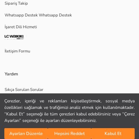
Sipariş Takip
Whatsapp Destek Whatsapp Destek
İşaret Dili Hizmeti
Ana Kumaş:
Menşei:
Satıcı:
Marka:
İletişim Formu
Cinsiyet:
Kalıp:
Kumaş:
Kalınlık:
Yardım
Sıkça Sorulan Sorular
Çerezler, içeriği ve reklamları kişiselleştirmek, sosyal medya
İade
özellikleri sağlamak ve trafiğimizi analiz etmek için kullanılmaktadır.
Site Haritası
“Kabul Et” seçeneği ile tüm çerezleri kabul edebilirsiniz veya “Çerez
Ayarları” seçeneği ile ayarları düzenleyebilirsiniz.
Bizi Takip Edin
Hediye Kartı Satın Al
Sepete Ekle
KURU TEMİZLEME YAPILAMAZ
Ayarları Düzenle
Hepsini Reddet
Kabul Et
DÜŞÜK SICAKLIKTA ÜTÜLEYİNİZ