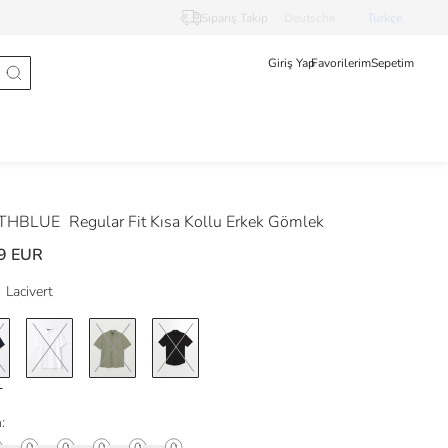
Sipariş Takip
Deutsche
Türkçe
Giriş Yap
Favorilerim
Sepetim
THBLUE
Regular Fit Kısa Kollu Erkek Gömlek
9 EUR
Lacivert
: