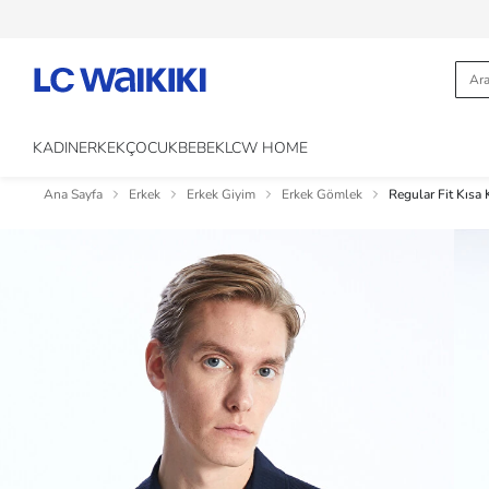
KADIN
ERKEK
ÇOCUK
BEBEK
LCW HOME
Ana Sayfa
Erkek
Erkek Giyim
Erkek Gömlek
Regular Fit Kısa