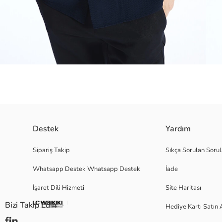
Viskon karışımlı esnek kumaştan üretilen bu gömlek, rahatlık ve şıklığı bi
Destek
Yardım
Sipariş Takip
Sıkça Sorulan Sorul
Whatsapp Destek Whatsapp Destek
İade
Ana Kumaş:
Menşei:
İşaret Dili Hizmeti
Site Haritası
Satıcı:
Marka:
Bizi Takip Edin
Hediye Kartı Satın 
Cinsiyet:
Kalıp: