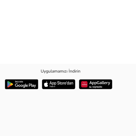
Uygulamamızı İndirin
lde edebilirsiniz. Şıklığından ödün vermeyenler için ideal bir seçenek.