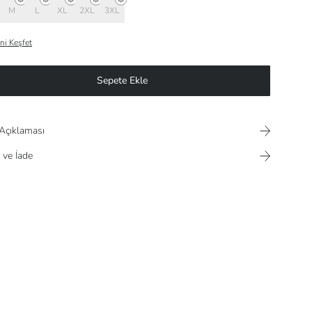
M
L
XL
2XL
3XL
ni Keşfet
Sepete Ekle
Açıklaması
 ve İade