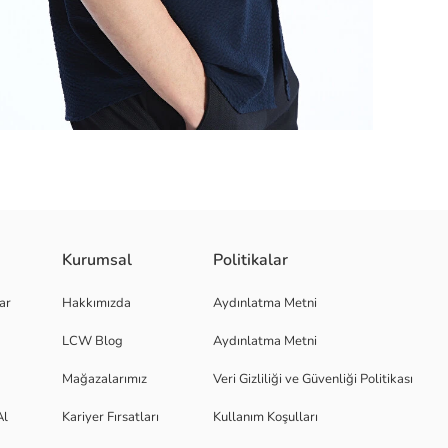
r arada sunuyor. Kısa kollu ve düz tasarımıyla sade ve zarif bir görünüm e
Kurumsal
Politikalar
ar
Hakkımızda
Aydınlatma Metni
LCW Blog
Aydınlatma Metni
Mağazalarımız
Veri Gizliliği ve Güvenliği Politikası
Al
Kariyer Fırsatları
Kullanım Koşulları