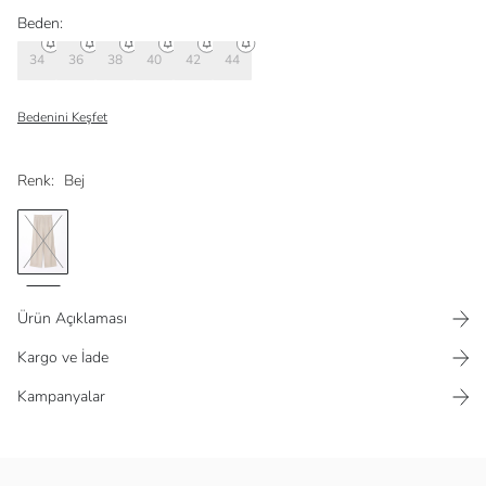
Beden:
34
36
38
40
42
44
Bedenini Keşfet
Renk:
Bej
Ürün Açıklaması
Kargo ve İade
Kampanyalar