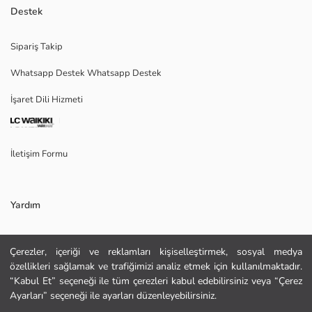
Bol kalıplı kadın pantolon, keten karışımlı kumaştan üretilmiştir. Önü
Destek
pileli, yan cepli, fermuar ve düğme kapamalıdır.
Sipariş Takip
Whatsapp Destek Whatsapp Destek
Ana Kumaş:
İşaret Dili Hizmeti
Menşei:
Satıcı:
Marka:
Cinsiyet:
İletişim Formu
Kalıp:
Kumaş:
Kalınlık:
Yardım
Sıkça Sorulan Sorular
Çerezler, içeriği ve reklamları kişiselleştirmek, sosyal medya
özellikleri sağlamak ve trafiğimizi analiz etmek için kullanılmaktadır.
İade
“Kabul Et” seçeneği ile tüm çerezleri kabul edebilirsiniz veya “Çerez
Site Haritası
Ayarları” seçeneği ile ayarları düzenleyebilirsiniz.