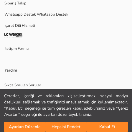
Sipariş Takip
Whatsapp Destek Whatsapp Destek
Ana Kumaş:
İşaret Dili Hizmeti
Menşei:
Satıcı:
Marka:
Cinsiyet:
İletişim Formu
Kalıp:
Kumaş:
Yardım
Sıkça Sorulan Sorular
Çerezler, içeriği ve reklamları kişiselleştirmek, sosyal medya
İade
özellikleri sağlamak ve trafiğimizi analiz etmek için kullanılmaktadır.
Site Haritası
“Kabul Et” seçeneği ile tüm çerezleri kabul edebilirsiniz veya “Çerez
KURU TEMİZLEME YAPILAMAZ
Ayarları” seçeneği ile ayarları düzenleyebilirsiniz.
Bizi Takip Edin
Hediye Kartı Satın Al
DÜŞÜK SICAKLIKTA ÜTÜLEYİNİZ
Sepete Ekle
TAMBURLU KURUTMA YAPMAYINIZ
Ayarları Düzenle
Hepsini Reddet
Kabul Et
AĞARTICI KULLANMAYINIZ