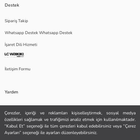
Polo yaka bodycon elbise, vücudu sararak hoş bir görünüm oluşturur.
Destek
Hafif kaşkorse kumaşı, hem esneklik hem de rahatlık sunarken, önden
düğme kapamalı tasarımı modern ve şık bir görünüm sağlar.
Sipariş Takip
Ana Kumaş:
Whatsapp Destek Whatsapp Destek
Menşei:
Satıcı:
İşaret Dili Hizmeti
Marka:
Cinsiyet:
Kalıp:
Kumaş:
İletişim Formu
Astar Detay:
Uzunluk:
Yardım
Sıkça Sorulan Sorular
Çerezler, içeriği ve reklamları kişiselleştirmek, sosyal medya
özellikleri sağlamak ve trafiğimizi analiz etmek için kullanılmaktadır.
İade
“Kabul Et” seçeneği ile tüm çerezleri kabul edebilirsiniz veya “Çerez
Site Haritası
Ayarları” seçeneği ile ayarları düzenleyebilirsiniz.
KURU TEMİZLEME YAPILAMAZ