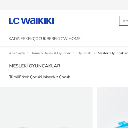
KADIN
ERKEK
ÇOCUK
BEBEK
LCW HOME
Ana Sayfa
Anne & Bebek & Oyuncak
Oyuncak
Mesleki Oyuncaklar
MESLEKİ OYUNCAKLAR
Tümü
Erkek Çocuk
Unisex
Kız Çocuk