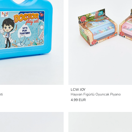
LCW JOY
ti
Hayvan Figürlü Oyuncak Piyano
4.99 EUR