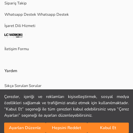
Sipariş Takip
kullanabileceğin cep bölmesi vardır.
Whatsapp Destek Whatsapp Destek
İşaret Dili Hizmeti
Ana Kumaş:
Menşei:
Satıcı:
İletişim Formu
Marka:
Cinsiyet:
Kalıp:
Kalınlık:
Yardım
Astar Detay:
Uzunluk:
Sıkça Sorulan Sorular
Kumaş:
Çerezler, içeriği ve reklamları kişiselleştirmek, sosyal medya
İade
özellikleri sağlamak ve trafiğimizi analiz etmek için kullanılmaktadır.
Site Haritası
“Kabul Et” seçeneği ile tüm çerezleri kabul edebilirsiniz veya “Çerez
Ayarları” seçeneği ile ayarları düzenleyebilirsiniz.
Bizi Takip Edin
Hediye Kartı Satın Al
Sepete Ekle
Ayarları Düzenle
Hepsini Reddet
Kabul Et