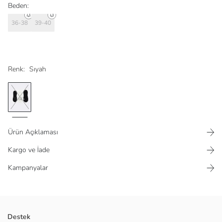
Beden:
36-38
39-40
Renk:
Sıyah
Ürün Açıklaması
Kargo ve İade
Kampanyalar
Üç çiftten oluşan kadın babet çorap seti, her biri farklı bir kalp desenine
Destek