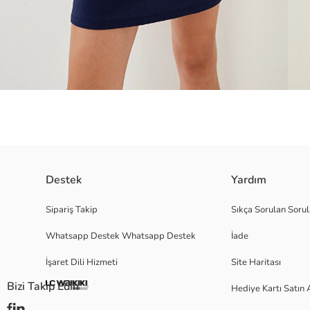
V yakalı ve kolsuz kadın elbise, 2 iplik kumaştan üretilmiştir. Düz kesimli
Destek
Yardım
Sipariş Takip
Sıkça Sorulan Sorul
Whatsapp Destek Whatsapp Destek
İade
Ana Kumaş:
Menşei:
İşaret Dili Hizmeti
Site Haritası
Satıcı:
Marka:
Bizi Takip Edin
Hediye Kartı Satın 
Cinsiyet:
Kalıp: