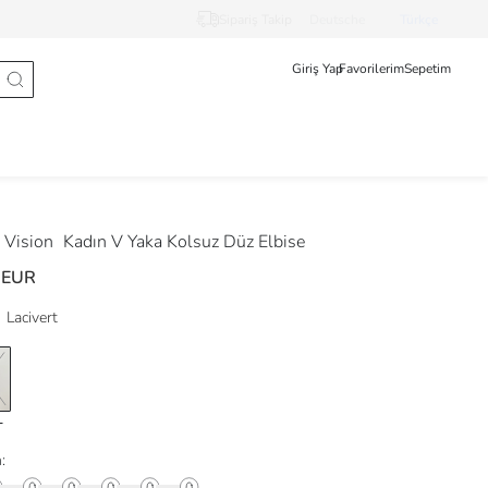
Sipariş Takip
Deutsche
Türkçe
Giriş Yap
Favorilerim
Sepetim
Vision
Kadın V Yaka Kolsuz Düz Elbise
 EUR
Lacivert
: