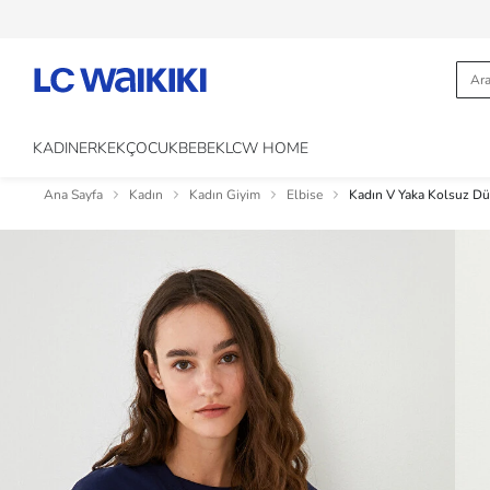
KADIN
ERKEK
ÇOCUK
BEBEK
LCW HOME
Ana Sayfa
Kadın
Kadın Giyim
Elbise
Kadın V Yaka Kolsuz Dü