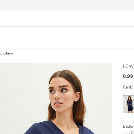
z Elbise
LCW 
8,99
Renk:
Beden