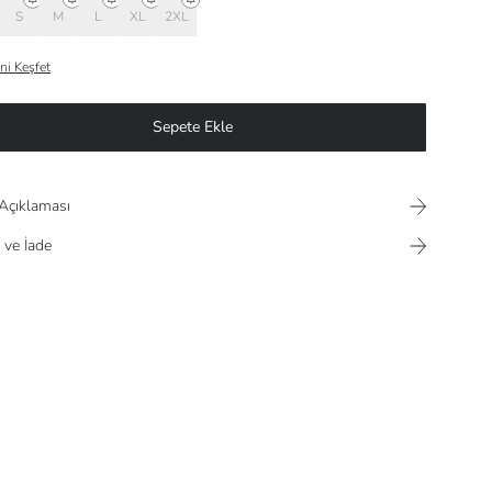
S
M
L
XL
2XL
ni Keşfet
Sepete Ekle
Açıklaması
 ve İade