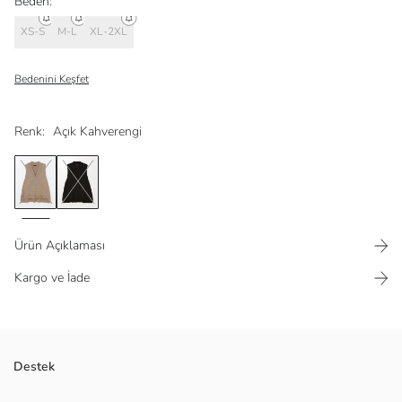
Beden:
XS-S
M-L
XL-2XL
Bedenini Keşfet
Renk:
Açık Kahverengi
Ürün Açıklaması
Kargo ve İade
V yaka düz süveter, triko kumaştan üretilmiştir. Sıcak tutan yapısı
Destek
sayesinde kombinleriniz için tamamlayıcı bir parça olacak.