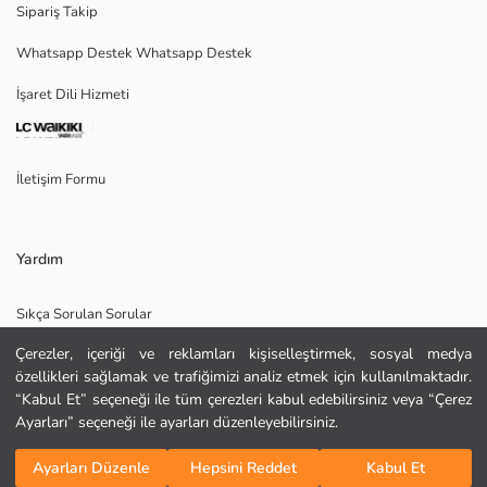
Sipariş Takip
Whatsapp Destek Whatsapp Destek
Ana Kumaş:
İşaret Dili Hizmeti
Menşei:
Satıcı:
Marka:
Cinsiyet:
İletişim Formu
Kalıp:
Kumaş:
Kalınlık:
Yardım
Sıkça Sorulan Sorular
Çerezler, içeriği ve reklamları kişiselleştirmek, sosyal medya
İade
özellikleri sağlamak ve trafiğimizi analiz etmek için kullanılmaktadır.
Site Haritası
“Kabul Et” seçeneği ile tüm çerezleri kabul edebilirsiniz veya “Çerez
Ayarları” seçeneği ile ayarları düzenleyebilirsiniz.
Bizi Takip Edin
Hediye Kartı Satın Al
KURU TEMİZLEME YAPILAMAZ
Sepete Ekle
DÜŞÜK SICAKLIKTA ÜTÜLEYİNİZ
Ayarları Düzenle
Hepsini Reddet
Kabul Et
TAMBURLU KURUTMA YAPMAYINIZ