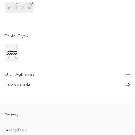
36-38
39-40
Renk:
Sıyah
Ürün Açıklaması
Kargo ve İade
Kadınlar patik çorap, on çiftten oluşan set halinde sunulur. Çoraplar
Destek
düzdür.
Ana Kumaş Sıyah:
Sipariş Takip