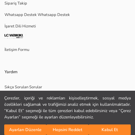
Sipariş Takip
Whatsapp Destek Whatsapp Destek
İşaret Dili Hizmeti
Ana Kumaş:
Menşei:
Satıcı:
Marka:
İletişim Formu
Cinsiyet:
Kalıp:
Yardım
Sıkça Sorulan Sorular
Çerezler, içeriği ve reklamları kişiselleştirmek, sosyal medya
İade
özellikleri sağlamak ve trafiğimizi analiz etmek için kullanılmaktadır.
Site Haritası
“Kabul Et” seçeneği ile tüm çerezleri kabul edebilirsiniz veya “Çerez
KURU TEMİZLEME YAPILAMAZ
Ayarları” seçeneği ile ayarları düzenleyebilirsiniz.
Bizi Takip Edin
Hediye Kartı Satın Al
DÜŞÜK SICAKLIKTA ÜTÜLEYİNİZ
Sepete Ekle
TAMBURLU KURUTMA YAPMAYINIZ
Ayarları Düzenle
Hepsini Reddet
Kabul Et
AĞARTICI KULLANMAYINIZ