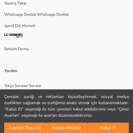
Sipariş Takip
Whatsapp Destek Whatsapp Destek
İşaret Dili Hizmeti
Ana Kumaş:
Menşei:
Satıcı:
Marka:
İletişim Formu
Cinsiyet:
Kalıp:
Kumaş:
Kalınlık:
Yardım
Sıkça Sorulan Sorular
Çerezler, içeriği ve reklamları kişiselleştirmek, sosyal medya
İade
özellikleri sağlamak ve trafiğimizi analiz etmek için kullanılmaktadır.
Site Haritası
“Kabul Et” seçeneği ile tüm çerezleri kabul edebilirsiniz veya “Çerez
Ayarları” seçeneği ile ayarları düzenleyebilirsiniz.
Bizi Takip Edin
Hediye Kartı Satın Al
Sepete Ekle
KURU TEMİZLEME YAPILAMAZ
Ayarları Düzenle
Hepsini Reddet
Kabul Et
DÜŞÜK SICAKLIKTA ÜTÜLEYİNİZ