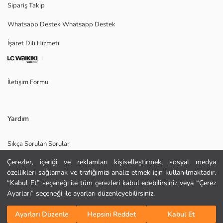
Sipariş Takip
Whatsapp Destek Whatsapp Destek
Ana Kumaş:
İşaret Dili Hizmeti
Menşei:
Satıcı:
Marka:
Cinsiyet:
İletişim Formu
Kalıp:
Kumaş:
Kalınlık:
Yardım
Sıkça Sorulan Sorular
Çerezler, içeriği ve reklamları kişiselleştirmek, sosyal medya
İade
özellikleri sağlamak ve trafiğimizi analiz etmek için kullanılmaktadır.
Site Haritası
“Kabul Et” seçeneği ile tüm çerezleri kabul edebilirsiniz veya “Çerez
Ayarları” seçeneği ile ayarları düzenleyebilirsiniz.
Bizi Takip Edin
Hediye Kartı Satın Al
KURU TEMİZLEME YAPILAMAZ
Sepete Ekle
DÜŞÜK SICAKLIKTA ÜTÜLEYİNİZ
Ayarları Düzenle
Hepsini Reddet
Kabul Et
TAMBURLU KURUTMA YAPMAYINIZ