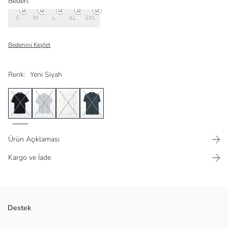
Beden:
S
M
L
XL
2XL
Bedenini Keşfet
Renk:
Yeni Siyah
Ürün Açıklaması
Kargo ve İade
Dar kalıplı, hakim yaka ve kısa kollu erkek tişört, yüksek pamuk içerikli
Destek
jakar kumaştan üretilmiştir ve önden düğme kapamalıdır.