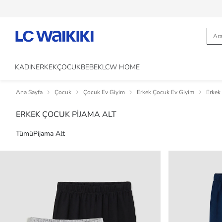
KADIN
ERKEK
ÇOCUK
BEBEK
LCW HOME
Ana Sayfa
Çocuk
Çocuk Ev Giyim
Erkek Çocuk Ev Giyim
Erkek
ERKEK ÇOCUK PİJAMA ALT
Tümü
Pijama Alt