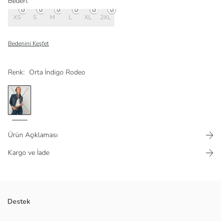
Beden:
XS
S
M
L
XL
2XL
Bedenini Keşfet
Renk:
Orta İndigo Rodeo
Ürün Açıklaması
Kargo ve İade
Destek