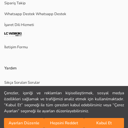
Sipariş Takip
Ana Kumaş:
Whatsapp Destek Whatsapp Destek
Menşei:
Satıcı:
İşaret Dili Hizmeti
Marka:
Cinsiyet:
Kalıp:
Kalınlık:
İletişim Formu
Yardım
Sıkça Sorulan Sorular
Çerezler, içeriği ve reklamları kişiselleştirmek, sosyal medya
İade
özellikleri sağlamak ve trafiğimizi analiz etmek için kullanılmaktadır.
Site Haritası
“Kabul Et” seçeneği ile tüm çerezleri kabul edebilirsiniz veya “Çerez
Ayarları” seçeneği ile ayarları düzenleyebilirsiniz.
Bizi Takip Edin
Hediye Kartı Satın Al
Sepete Ekle
Ayarları Düzenle
Hepsini Reddet
Kabul Et