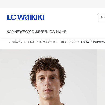
KADIN
ERKEK
ÇOCUK
BEBEK
LCW HOME
Ana Sayfa
Erkek
Erkek Giyim
Erkek Tişört
Bisiklet Yaka Penye