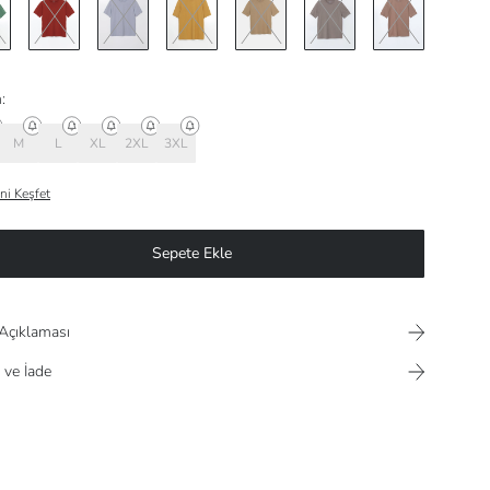
:
M
L
XL
2XL
3XL
ni Keşfet
Sepete Ekle
Açıklaması
 ve İade