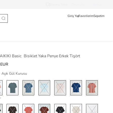
Sipariş Takip
Deutsche
Türkçe
Giriş Yap
Favorilerim
Sepetim
IKIKI Basic
Bisiklet Yaka Penye Erkek Tişört
 EUR
Açık Gül Kurusu