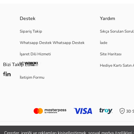
Bisiklet yaka ve kısa kollu erkek tişört, %100 pamuklu penye kumaştan üre
Destek
Yardım
Sipariş Takip
Sıkça Sorulan Sorul
Whatsapp Destek Whatsapp Destek
İade
Ana Kumaş:
Menşei:
İşaret Dili Hizmeti
Site Haritası
Satıcı:
Marka:
Bizi Takip Edin
Hediye Kartı Satın 
Cinsiyet:
Kalıp:
İletişim Formu
Kumaş:
Kalınlık:
Çerezler, içeriği ve reklamları kişiselleştirmek, sosyal medya özellikler