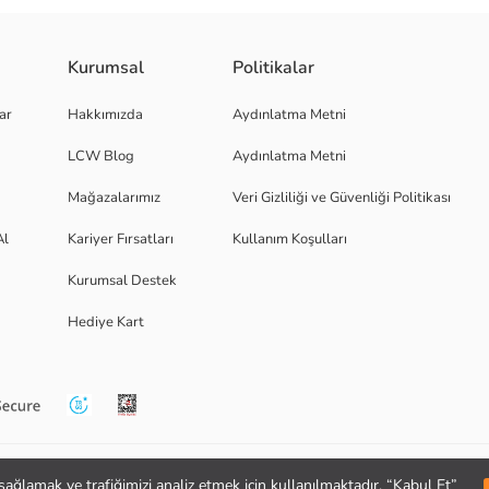
tilmiştir. Standart kalıplıdır.
Kurumsal
Politikalar
ar
Hakkımızda
Aydınlatma Metni
LCW Blog
Aydınlatma Metni
Mağazalarımız
Veri Gizliliği ve Güvenliği Politikası
Al
Kariyer Fırsatları
Kullanım Koşulları
Kurumsal Destek
Hediye Kart
i sağlamak ve trafiğimizi analiz etmek için kullanılmaktadır. “Kabul Et”