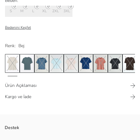
Beden:
S
M
L
XL
2XL
3XL
Bedenini Keşfet
Renk:
Bej
Ürün Açıklaması
Kargo ve İade
Bisiklet yaka ve kısa kollu erkek tişört, %100 pamuklu penye kumaştan
Destek
üretilmiştir. Standart kalıba sahiptir.