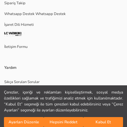
Sipariş Takip
Whatsapp Destek Whatsapp Destek
Ana Kumaş:
İşaret Dili Hizmeti
Menşei:
Satıcı:
Marka:
Cinsiyet:
İletişim Formu
Kalıp:
Kumaş:
Kalınlık:
Yardım
Sıkça Sorulan Sorular
Çerezler, içeriği ve reklamları kişiselleştirmek, sosyal medya
İade
özellikleri sağlamak ve trafiğimizi analiz etmek için kullanılmaktadır.
Site Haritası
“Kabul Et” seçeneği ile tüm çerezleri kabul edebilirsiniz veya “Çerez
Ayarları” seçeneği ile ayarları düzenleyebilirsiniz.
Bizi Takip Edin
Hediye Kartı Satın Al
Sepete Ekle
KURU TEMİZLEME YAPILAMAZ
Ayarları Düzenle
Hepsini Reddet
Kabul Et
DÜŞÜK SICAKLIKTA ÜTÜLEYİNİZ