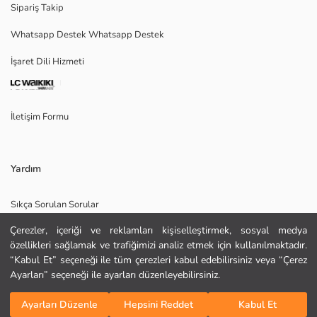
Sipariş Takip
Whatsapp Destek Whatsapp Destek
Ana Kumaş:
İşaret Dili Hizmeti
Menşei:
Satıcı:
Marka:
Cinsiyet:
İletişim Formu
Kalıp:
Kumaş:
Kalınlık:
Yardım
Sıkça Sorulan Sorular
Çerezler, içeriği ve reklamları kişiselleştirmek, sosyal medya
İade
özellikleri sağlamak ve trafiğimizi analiz etmek için kullanılmaktadır.
Site Haritası
“Kabul Et” seçeneği ile tüm çerezleri kabul edebilirsiniz veya “Çerez
Ayarları” seçeneği ile ayarları düzenleyebilirsiniz.
Bizi Takip Edin
Hediye Kartı Satın Al
KURU TEMİZLEME YAPILAMAZ
Sepete Ekle
DÜŞÜK SICAKLIKTA ÜTÜLEYİNİZ
Ayarları Düzenle
Hepsini Reddet
Kabul Et
TAMBURLU KURUTMA YAPMAYINIZ