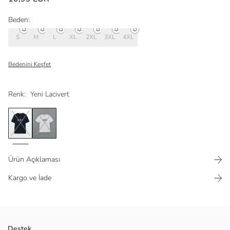
Beden:
S
M
L
XL
2XL
3XL
4XL
Bedenini Keşfet
Renk:
Yeni Lacivert
Ürün Açıklaması
Kargo ve İade
%100 pamuklu penye kumaşı sayesinde yaz aylarında rahat bir kullanım
Destek