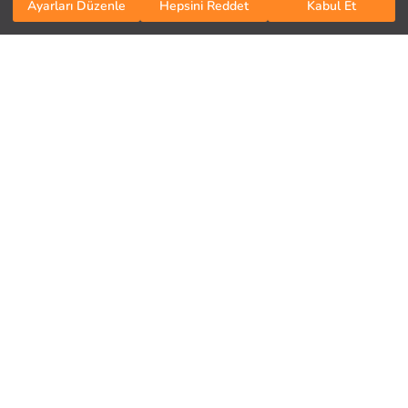
Ayarları Düzenle
Hepsini Reddet
Kabul Et
ORTA SICAKLIKTA ÜTÜLEYİNİZ
TAMBURLU KURUTMA YAPMAYINIZ
AĞARTICI KULLANMAYINIZ
Kurumsal
MAKSİMUM 30 °C SICAKLIKTA YIKAYINIZ
Hakkımızda
LCW Blog
Mağazalarımız
Kariyer Fırsatları
Kurumsal Destek
Hediye Kart
Politikalar
Aydınlatma Metni
Aydınlatma Metni