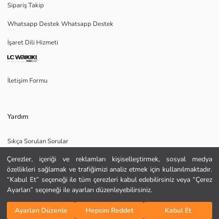
Sipariş Takip
Whatsapp Destek Whatsapp Destek
Ana Kumaş:
İşaret Dili Hizmeti
Menşei:
Satıcı:
Marka:
Cinsiyet:
İletişim Formu
Kalıp:
Kumaş:
Kalınlık:
Yardım
Sıkça Sorulan Sorular
Çerezler, içeriği ve reklamları kişiselleştirmek, sosyal medya
İade
özellikleri sağlamak ve trafiğimizi analiz etmek için kullanılmaktadır.
Site Haritası
“Kabul Et” seçeneği ile tüm çerezleri kabul edebilirsiniz veya “Çerez
Ayarları” seçeneği ile ayarları düzenleyebilirsiniz.
Bizi Takip Edin
Hediye Kartı Satın Al
KURU TEMİZLEME YAPILAMAZ
Sepete Ekle
DÜŞÜK SICAKLIKTA ÜTÜLEYİNİZ
Ayarları Düzenle
Hepsini Reddet
Kabul Et
TAMBURLU KURUTMA YAPMAYINIZ