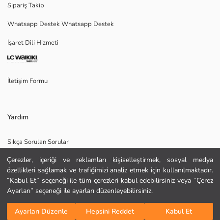
Ana Kumaş:
Sipariş Takip
Menşei:
Whatsapp Destek Whatsapp Destek
Satıcı:
Marka:
İşaret Dili Hizmeti
Cinsiyet:
Kalıp:
Kumaş:
Kalınlık:
İletişim Formu
Yardım
Sıkça Sorulan Sorular
Çerezler, içeriği ve reklamları kişiselleştirmek, sosyal medya
İade
özellikleri sağlamak ve trafiğimizi analiz etmek için kullanılmaktadır.
KURU TEMİZLEME YAPILAMAZ
Site Haritası
ORTA SICAKLIKTA ÜTÜLEYİNİZ
“Kabul Et” seçeneği ile tüm çerezleri kabul edebilirsiniz veya “Çerez
TAMBURLU KURUTMA YAPMAYINIZ
Ayarları” seçeneği ile ayarları düzenleyebilirsiniz.
Bizi Takip Edin
Hediye Kartı Satın Al
AĞARTICI KULLANMAYINIZ
Sepete Ekle
MAKSİMUM 30 °C SICAKLIKTA YIKAYINIZ
Ayarları Düzenle
Hepsini Reddet
Kabul Et