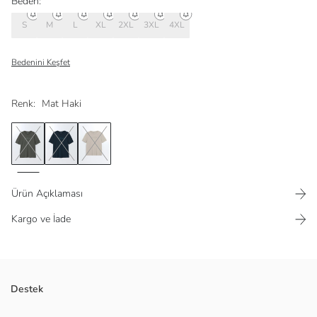
Beden:
S
M
L
XL
2XL
3XL
4XL
Bedenini Keşfet
Renk:
Mat Haki
Ürün Açıklaması
Kargo ve İade
Erkek tişört, %100 pamuk penye kumaştan üretilmiştir. Bisiklet yaka,
Destek
kısa kollu ve önü baskılıdır.