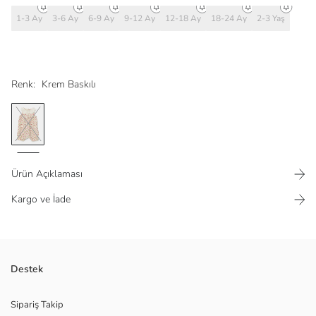
1-3 Ay
3-6 Ay
6-9 Ay
9-12 Ay
12-18 Ay
18-24 Ay
2-3 Yaş
Renk:
Krem Baskılı
Ürün Açıklaması
Kargo ve İade
Yüksek pamuk içerikli penye kumaştan üretilen, çiçek desenli, fisto
Destek
detaylı bebe yakalı kız bebek tulum kolsuzdur.
Ana Kumaş:
Sipariş Takip