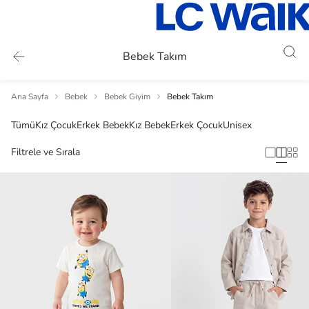
Bebek Takım
Ana Sayfa
Bebek
Bebek Giyim
Bebek Takım
Tümü
Kız Çocuk
Erkek Bebek
Kız Bebek
Erkek Çocuk
Unisex
Filtrele ve Sırala