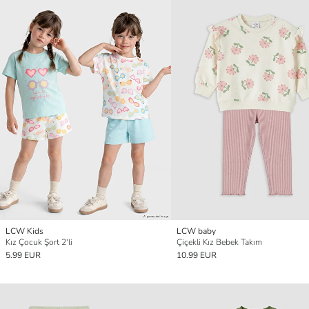
LCW Kids
LCW baby
Kız Çocuk Şort 2'li
Çiçekli Kız Bebek Takım
5.99 EUR
10.99 EUR