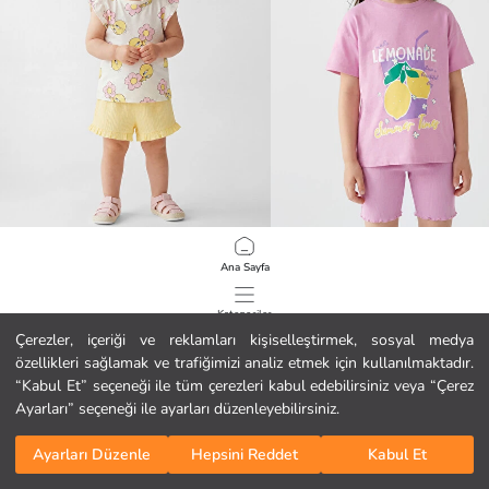
LCW baby
LCW Kids
Ana Sayfa
Tweety Baskılı Kız Bebek Şort ve Tişört
Bisiklet Yaka Baskılı Kız Çocuk Tişör
12.99 EUR
2.99 EUR
Kategoriler
Çerezler, içeriği ve reklamları kişiselleştirmek, sosyal medya
özellikleri sağlamak ve trafiğimizi analiz etmek için kullanılmaktadır.
Sepetim
1
/
593
“Kabul Et” seçeneği ile tüm çerezleri kabul edebilirsiniz veya “Çerez
Ayarları” seçeneği ile ayarları düzenleyebilirsiniz.
Ayarları Düzenle
Hepsini Reddet
Kabul Et