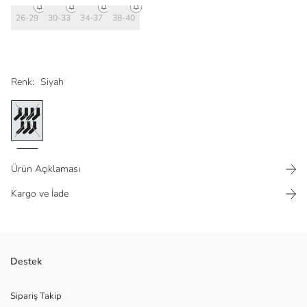
26-29
30-33
34-37
38-40
Renk:
Siyah
Ürün Açıklaması
Kargo ve İade
Pamuk karışımlı kumaştan
Destek
Ana Kumaş Siyah:
Menşei:
Sipariş Takip