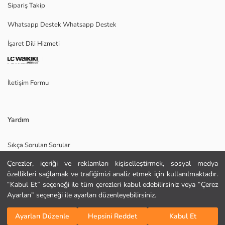
Sipariş Takip
Whatsapp Destek Whatsapp Destek
İşaret Dili Hizmeti
Ana Kumaş:
Menşei:
Satıcı:
Marka:
İletişim Formu
Cinsiyet:
Kalıp:
Kumaş:
Kalınlık:
Yardım
Sıkça Sorulan Sorular
Çerezler, içeriği ve reklamları kişiselleştirmek, sosyal medya
İade
özellikleri sağlamak ve trafiğimizi analiz etmek için kullanılmaktadır.
Site Haritası
“Kabul Et” seçeneği ile tüm çerezleri kabul edebilirsiniz veya “Çerez
Ayarları” seçeneği ile ayarları düzenleyebilirsiniz.
Bizi Takip Edin
Hediye Kartı Satın Al
Sepete Ekle
KURU TEMİZLEME YAPILAMAZ
Ayarları Düzenle
Hepsini Reddet
Kabul Et
ORTA SICAKLIKTA ÜTÜLEYİNİZ