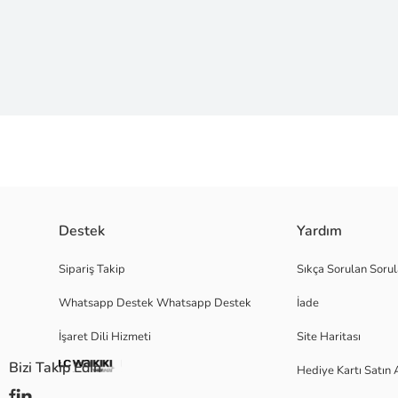
Yumuşak ve esnek kumaşı sayesinde rahat bir kullanım sunar, pandanın yüz
Destek
Yardım
Ana Kumaş:
Menşei:
Sipariş Takip
Sıkça Sorulan Sorul
Satıcı:
Whatsapp Destek Whatsapp Destek
İade
Marka:
Cinsiyet:
İşaret Dili Hizmeti
Site Haritası
Kumaş:
Desen:
Bizi Takip Edin
Hediye Kartı Satın 