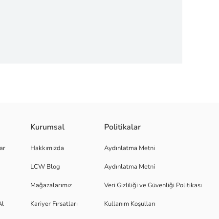
ü ve patileriyle detaylandırılmış tasarımı ise çocukların favorisi olmaya
Kurumsal
Politikalar
ar
Hakkımızda
Aydınlatma Metni
LCW Blog
Aydınlatma Metni
Mağazalarımız
Veri Gizliliği ve Güvenliği Politikası
Al
Kariyer Fırsatları
Kullanım Koşulları