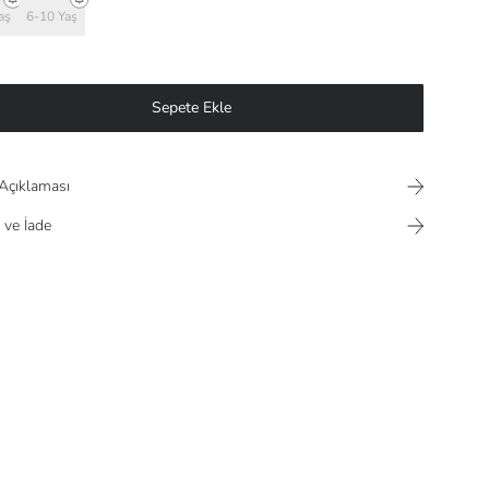
aş
6-10 Yaş
Sepete Ekle
Açıklaması
 ve İade